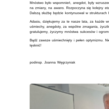
Mnóstwo było wspomnień, anegdot, były wzruszeni
na zmiany, na awans. Rozpoczyna się kolejny e
Dalszą służbę będzie kontynuował w strukturach 
Adasiu, dziękujemy za te nasze lata, za każde w
uśmiechy, anegdoty, za wspólne zmagania, życzli
gratulujemy, życzymy mnóstwa sukcesów i ogromu
Bądź zawsze uśmiechnięty i pełen optymizmu. N
tęsknić!
podinsp. Joanna Węgrzyniak