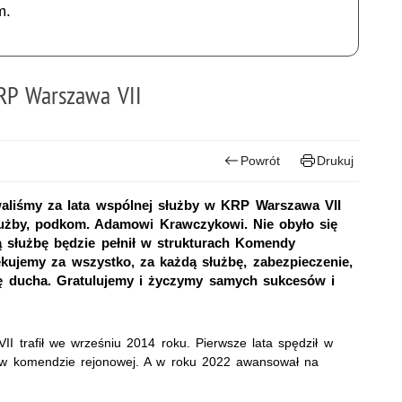
m.
RP Warszawa VII
Powrót
Drukuj
owaliśmy za lata wspólnej służby w KRP Warszawa VII
łużby, podkom. Adamowi Krawczykowi. Nie obyło się
 służbę będzie pełnił w strukturach Komendy
ękujemy za wszystko, za każdą służbę, zabezpieczenie,
dę ducha. Gratulujemy i życzymy samych sukcesów i
trafił we wrześniu 2014 roku. Pierwsze lata spędził w
 w komendzie rejonowej. A w roku 2022 awansował na